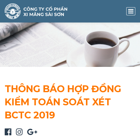
THÔNG BÁO HỢP ĐỒNG
KIỂM TOÁN SOÁT XÉT
BCTC 2019