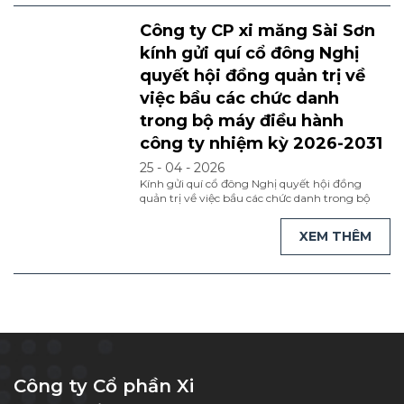
Công ty CP xi măng Sài Sơn
kính gửi quí cổ đông Nghị
quyết hội đồng quản trị về
việc bầu các chức danh
trong bộ máy điều hành
công ty nhiệm kỳ 2026-2031
25 - 04 - 2026
Kính gửi quí cổ đông Nghị quyết hội đồng
quản trị về việc bầu các chức danh trong bộ
máy điều hành công ty nhiệm kỳ 2026-2031
Nghị quyết hội đồng quản trị về việc bầu các
XEM THÊM
chức danh trong bộ máy điều hành công ty
nhiệm kỳ 2026-2031 bản tiếng việt mời quí cổ
...
[Đọc tiếp]
Công ty Cổ phần Xi