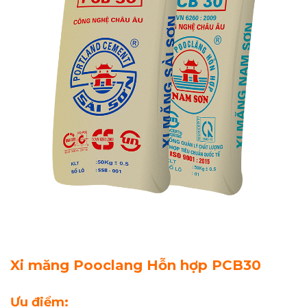
Xi măng Pooclang Hỗn hợp PCB30
Ưu điểm: