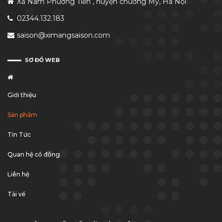
Xã Nam Phương Tiến , huyện chương Mỹ, Hà Nội
02344.132.183
saison@ximangsaison.com
SƠ ĐỒ WEB
Giới thiệu
Sản phẩm
Tin Tức
Quan hệ cổ đông
Liên hệ
Tải về