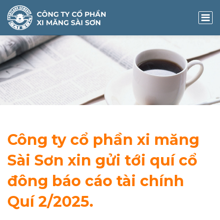
Công ty cổ phần xi măng
Sài Sơn xin gửi tới quí cổ
đông báo cáo tài chính
Quí 2/2025.