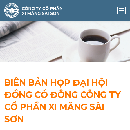
BIÊN BẢN HỌP ĐẠI HỘI
ĐỒNG CỔ ĐÔNG CÔNG TY
CỔ PHẦN XI MĂNG SÀI
SƠN