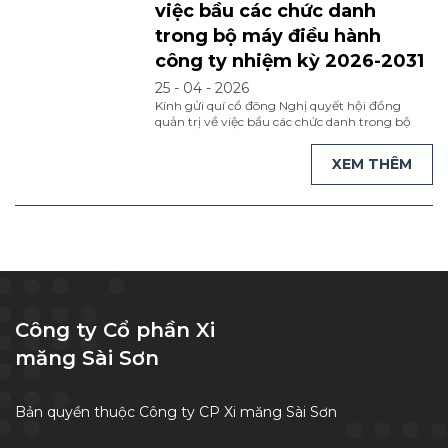
việc bầu các chức danh
trong bộ máy điều hành
công ty nhiệm kỳ 2026-2031
25 - 04 - 2026
Kính gửi quí cổ đông Nghị quyết hội đồng
quản trị về việc bầu các chức danh trong bộ
máy điều hành công ty nhiệm kỳ 2026-2031
Nghị quyết hội đồng quản trị về việc bầu các
XEM THÊM
chức danh trong bộ máy điều hành công ty
nhiệm kỳ 2026-2031 bản tiếng việt mời quí cổ
...
[Đọc tiếp]
Công ty Cổ phần Xi
măng Sài Sơn
Bản quyền thuộc Công ty CP Xi măng Sài Sơn